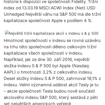
historie k dispozici ve společnosti Fidelity. Tržní
index od 13.03.19 MSCI ACWI Index (Net) USD
Unhedged Největší váhu na S&P 500 má dle tržní
kapitalizace společnost Apple s podílem 4 %.
Hmotnost společnosti v indexu se rovná uzávěru
na trhu této společnosti děleno celkovým tržní
kapitalizace všech společností v indexu.
Například, jak ze dne 30. září 2016, největší
složka indexu S & P 500 byl Apple (Nasdaq:
AAPL) o hmotnosti 3,2% z celkového indexu.
Deset složky indexu S & P 500, zahrnoval 18,1% z
indexu. Velmi významná událost akcií Tesly je tu
– akcie společnosti Tesla budou nově součástí
akciového indexu S&P 500, který sestává z pěti
set největších amerických veřejně