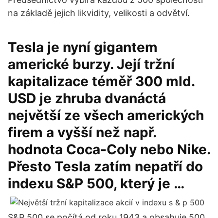
na základě jejich likvidity, velikosti a odvětví.
Tesla je nyní gigantem
americké burzy. Její tržní
kapitalizace téměř 300 mld.
USD je zhruba dvanáctá
největší ze všech amerických
firem a vyšší než např.
hodnota Coca-Coly nebo Nike.
Přesto Tesla zatím nepatří do
indexu S&P 500, který je …
S&P 500 se počítá od roku 1943 a obsahuje 500