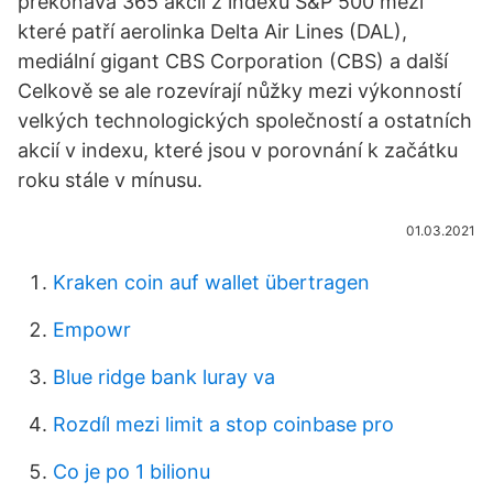
překonává 365 akcií z indexu S&P 500 mezi
které patří aerolinka Delta Air Lines (DAL),
mediální gigant CBS Corporation (CBS) a další
Celkově se ale rozevírají nůžky mezi výkonností
velkých technologických společností a ostatních
akcií v indexu, které jsou v porovnání k začátku
roku stále v mínusu.
01.03.2021
Kraken coin auf wallet übertragen
Empowr
Blue ridge bank luray va
Rozdíl mezi limit a stop coinbase pro
Co je po 1 bilionu