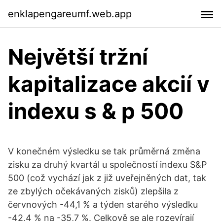
enklapengareumf.web.app
Největší tržní
kapitalizace akcií v
indexu s & p 500
V konečném výsledku se tak průměrná změna
zisku za druhý kvartál u společností indexu S&P
500 (což vychází jak z již uveřejněných dat, tak
ze zbylých očekávaných zisků) zlepšila z
červnových -44,1 % a týden starého výsledku
-42,4 % na -35,7 %. Celkově se ale rozevírají