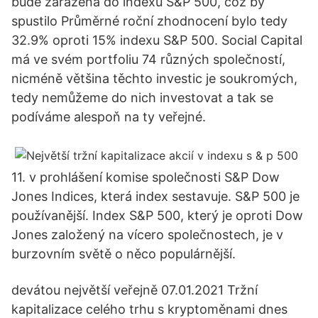
bude zařazena do indexu S&P 500, což by
spustilo Průměrné roční zhodnocení bylo tedy
32.9% oproti 15% indexu S&P 500. Social Capital
má ve svém portfoliu 74 různých společností,
nicméně většina těchto investic je soukromých,
tedy nemůžeme do nich investovat a tak se
podíváme alespoň na ty veřejné.
11. v prohlášení komise společnosti S&P Dow
Jones Indices, která index sestavuje. S&P 500 je
používanější. Index S&P 500, který je oproti Dow
Jones založený na vícero společnostech, je v
burzovním světě o něco populárnější.
devátou největší veřejně 07.01.2021 Tržní
kapitalizace celého trhu s kryptoměnami dnes