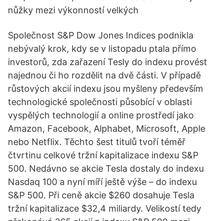
nůžky mezi výkonností velkých
Společnost S&P Dow Jones Indices podnikla
nebývalý krok, kdy se v listopadu ptala přímo
investorů, zda zařazení Tesly do indexu provést
najednou či ho rozdělit na dvě části. V případě
růstových akcií indexu jsou myšleny především
technologické společnosti působící v oblasti
vyspělých technologií a online prostředí jako
Amazon, Facebook, Alphabet, Microsoft, Apple
nebo Netflix. Těchto šest titulů tvoří téměř
čtvrtinu celkové tržní kapitalizace indexu S&P
500. Nedávno se akcie Tesla dostaly do indexu
Nasdaq 100 a nyní míří ještě výše – do indexu
S&P 500. Při ceně akcie $260 dosahuje Tesla
tržní kapitalizace $32,4 miliardy. Velikostí tedy