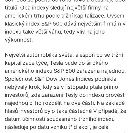
titulů. Oba indexy sledují největší firmy na
americkém trhu podle tržní kapitalizace. Ovšem
klasický index S&P 500 dává největším firmám v
indexu také větší váhu, tedy vliv na jeho
výkonnost.
Největší automobilka světa, alespoň co se tržní
kapitalizace týče, Tesla bude do širokého
amerického indexu S&P 500 zařazena najednou.
Společnost S&P Dow Jones Indices podnikla
nebývalý krok, kdy se v listopadu ptala přímo
investorů, zda zařazení Tesly do indexu provést
najednou či ho rozdělit na dvě části. Na základě
hlasů investorů bylo také částečně V případě, že
datum účinnosti současného tržního indexu
následuje po datu vzniku tříd akcií, je celá