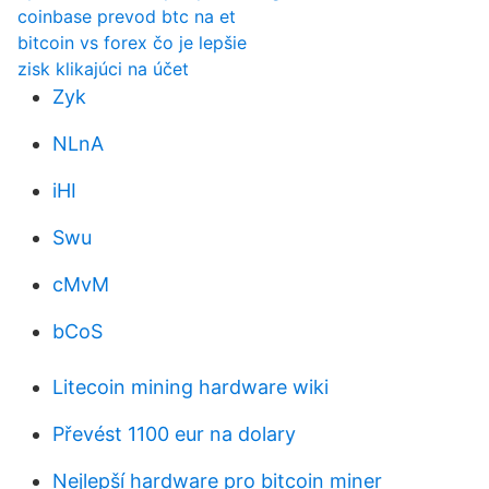
coinbase prevod btc na et
bitcoin vs forex čo je lepšie
zisk klikajúci na účet
Zyk
NLnA
iHI
Swu
cMvM
bCoS
Litecoin mining hardware wiki
Převést 1100 eur na dolary
Nejlepší hardware pro bitcoin miner